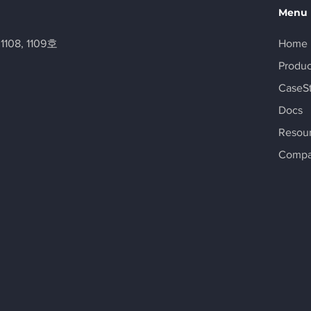
Menu
8, 1109호
Home
Produc
CaseS
Docs
Resou
Comp