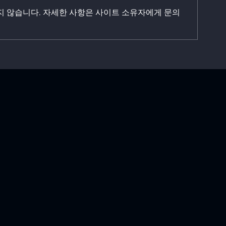
지 않습니다. 자세한 사항은 사이트 소유자에게 문의
우리 은행 FX환율 Data 저장
국세청 연말정
및 분석용으로 Goldilocks 적
스
용